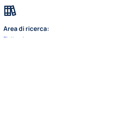
Area di ricerca:
Elettronica
Linea di ricerca:
Rivelatori di radiazioni e applicazioni
maurizio.ghisetti@polimi.it