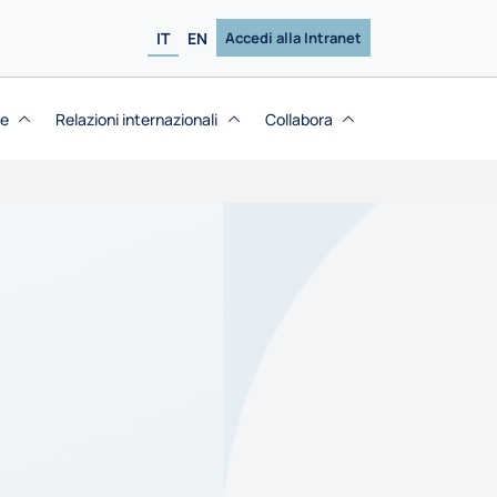
IT
EN
Accedi alla Intranet
se
Relazioni internazionali
Collabora