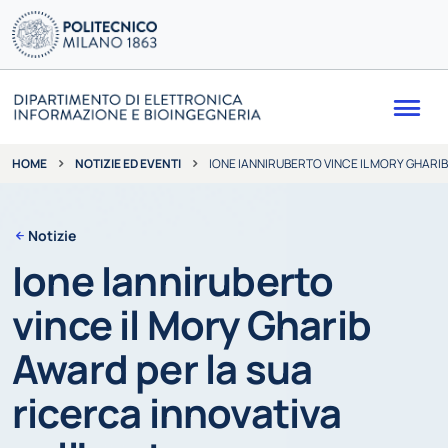
Me
NOTIZIE ED EVENTI
IONE IANNIRUBERTO VINCE IL MORY GHARI
HOME
Notizie
Ione Ianniruberto
vince il Mory Gharib
Award per la sua
ricerca innovativa