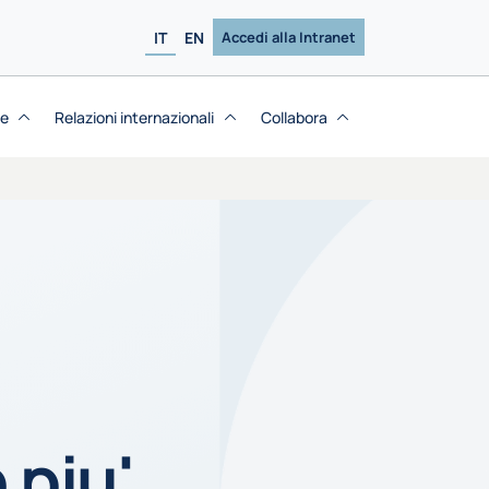
IT
EN
Accedi alla Intranet
se
Relazioni internazionali
Collabora
 piu'