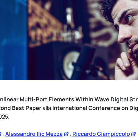
onlinear Multi-Port Elements Within Wave Digital S
ond Best Paper
alla
International Conference on Dig
025.
,
Alessandro Ilic Mezza
,
Riccardo Giampiccolo