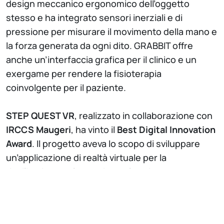
design meccanico ergonomico dell’oggetto
stesso e ha integrato sensori inerziali e di
pressione per misurare il movimento della mano e
la forza generata da ogni dito. GRABBIT offre
anche un’interfaccia grafica per il clinico e un
exergame per rendere la fisioterapia
coinvolgente per il paziente.
STEP QUEST VR
, realizzato in collaborazione con
IRCCS Maugeri
, ha vinto il
Best Digital Innovation
Award
. Il progetto aveva lo scopo di sviluppare
un’applicazione di realtà virtuale per la
riabilitazione del cammino nel paziente
neurologico, grazie alla modulazione di facilitatori
e distrattori mediata dal terapista, che può agire
persino sugli aspetti psicologici, passando da