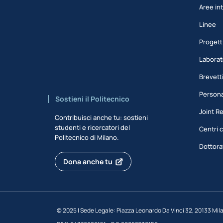
Aree int
Linee
Progett
Laborat
Brevett
Persona
Sostieni il Politecnico
Joint R
Contribuisci anche tu: sostieni
studenti e ricercatori del
Centri c
Politecnico di Milano.
Dottora
Dona anche tu
©
2025 | Sede Legale: Piazza Leonardo Da Vinci 32, 20133 Mil