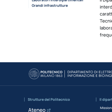
Grandi infrastrutture
interd
caratt
Tecni
labora
frequ
Strutture del Politecnico
Il dipa
Missio
Ateneo