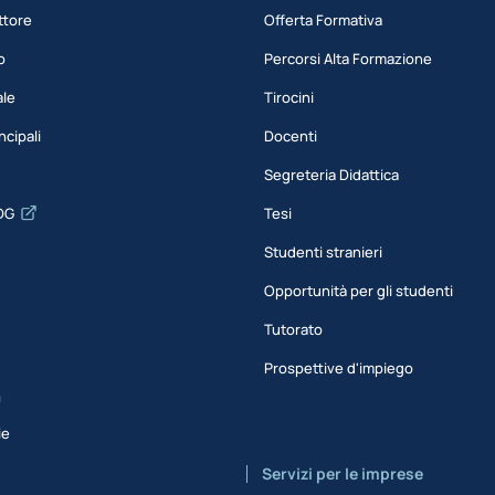
ttore
Offerta Formativa
o
Percorsi Alta Formazione
ale
Tirocini
ncipali
Docenti
Segreteria Didattica
DG
Tesi
Studenti stranieri
Opportunità per gli studenti
Tutorato
Prospettive d'impiego
a
ie
Servizi per le imprese