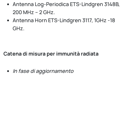
Antenna Log-Periodica ETS-Lindgren 3148B,
200 MHz – 2 GHz.
Antenna Horn ETS-Lindgren 3117, 1GHz -18
GHz.
Catena di misura per immunità radiata
In fase di aggiornamento
Analizzatori di rete e di spettro
Vector Network Analyzer Keysight ENA
E5080B, 9 kHz - 6.5 GHz, quattro porte, con