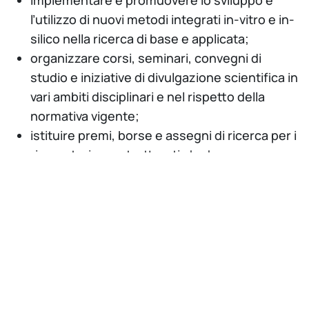
implementare e promuovere lo sviluppo e
l’utilizzo di nuovi metodi integrati in-vitro e in-
silico nella ricerca di base e applicata;
organizzare corsi, seminari, convegni di
studio e iniziative di divulgazione scientifica in
vari ambiti disciplinari e nel rispetto della
normativa vigente;
istituire premi, borse e assegni di ricerca per i
ricercatori non strutturati che hanno
intrapreso il percorso della ricerca in accordo
con i principi delle 3R;
favorire la collaborazione con gli organismi
preposti al benessere animale nell’indirizzo di
metodologie alternative alla sperimentazione
animale;
favorire il trasferimento tecnologico verso il