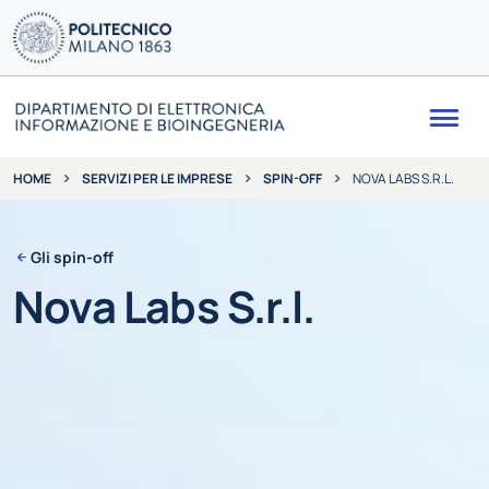
Me
SERVIZI PER LE IMPRESE
SPIN-OFF
NOVA LABS S.R.L.
HOME
Gli spin-off
Nova Labs S.r.l.