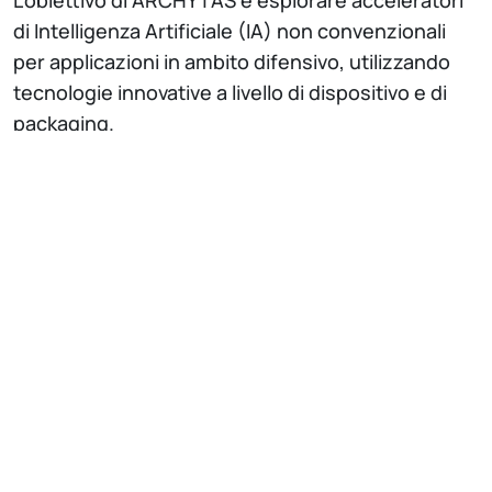
di Intelligenza Artificiale (IA) non convenzionali
per applicazioni in ambito difensivo, utilizzando
tecnologie innovative a livello di dispositivo e di
packaging.
Il progetto mira a esplorare e studiare la fattibilità
di acceleratori di IA non convenzionali per
applicazioni nella difesa, sfruttando tecnologie
innovative a livello di dispositivo e di packaging,
come gli acceleratori basati su optoelettronica, il
processing-in-memory volatile e non volatile, e i
dispositivi neuromorfici. Il progetto affronta in
modo specifico le sfide legate all’impiego in
contesti di difesa, proponendo soluzioni
ottimizzate per il consumo energetico, la velocità
e i costi.