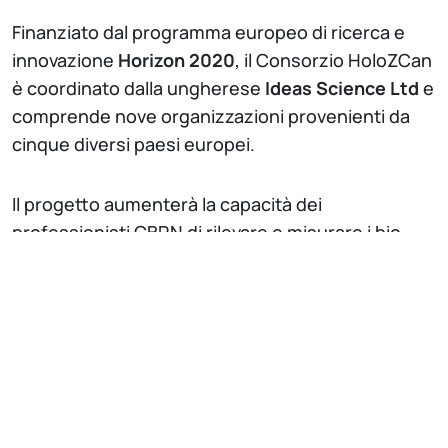
Finanziato dal programma europeo di ricerca e
innovazione
Horizon 2020
, il Consorzio HoloZCan
è coordinato dalla ungherese
Ideas Science Ltd
e
comprende nove organizzazioni provenienti da
cinque diversi paesi europei.
Il progetto aumenterà la capacità dei
professionisti CBRN di rilevare e misurare i bio-
aerosol (ambientali ed espirati) sviluppando un
sistema di rilevamento
portatile, performante e
ad alta risoluzione
in grado di
classificare
automaticamente agenti patogeni e particelle
.
HoloZcan svilupperà una nuova
microscopia
olografica
e una
tecnologia di imaging
per lo